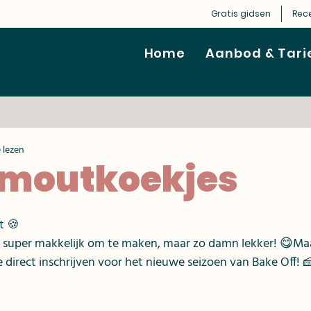
Gratis gidsen
Rec
Home
Aanbod & Tari
 lezen
moutkoekjes
it 🍪
t super makkelijk om te maken, maar zo damn lekker! 😋Ma
e direct inschrijven voor het nieuwe seizoen van Bake Off! 