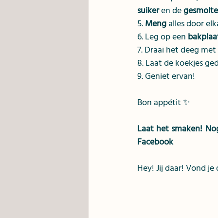
suiker
 en de 
gesmolte
5. 
Meng
 alles door el
6. Leg op een 
bakplaa
7. Draai het deeg met 2
8. Laat de koekjes g
9. Geniet ervan!
Bon appétit ✨
Laat het smaken! Nog 
Facebook
Hey! Jij daar! Vond je