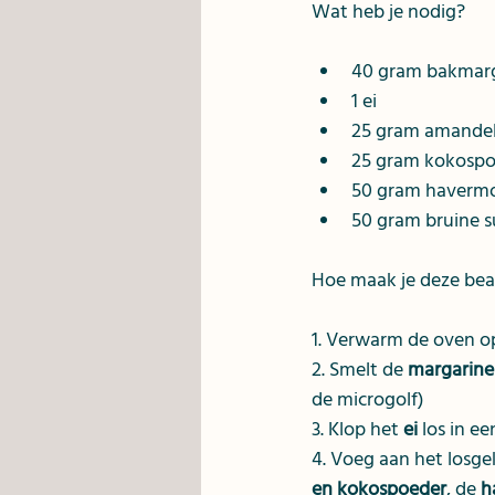
Wat heb je nodig?
40 gram bakmar
1 ei
25 gram amande
25 gram kokosp
50 gram haverm
50 gram bruine s
Hoe maak je deze bea
1. Verwarm de oven o
2. Smelt de 
margarine
de microgolf)
3. Klop het 
ei
 los in e
4. Voeg aan het losgek
en kokospoeder
, de 
h