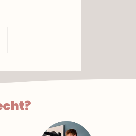
kante tofu bowl
echt?