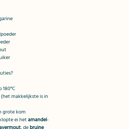
garine
lpoeder
oeder
out
uiker
uties?
p 180°C
 (het makkelijkste is in 
en grote kom
lopte ei het 
amandel
- 
avermout
, de 
bruine 