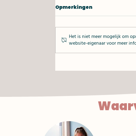
Opmerkingen
Het is niet meer mogelijk om o
website-eigenaar voor meer info
<2 euro p.p. :
Linzenschotel
Waarv