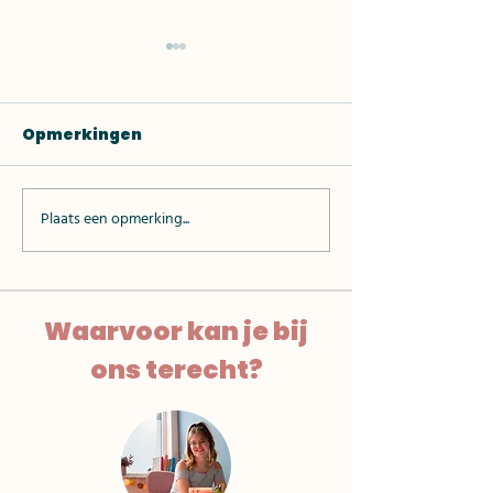
Opmerkingen
Plaats een opmerking...
Gezond ontbijten:
Wat is het ve
hoe doe ik dat?
tussen perso
training en
kinesitherap
Waarvoor kan je bij
ons terecht?